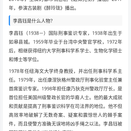
年，参演古装剧《醉玲珑》播出。
李昌钰是什么人物？
李昌钰（1938－）国际刑事鉴识专家，1938年出生于
如皋县城。1959年毕业于台湾中央警官学校，1972年
后，相继获得纽约大学刑事科学系学士、生物化学硕士
和博士等学位。
1978年任纽海文大学终身教授，并出任刑事科学系主
任。1979年，出任康涅狄格州警政厅刑事化验室主任兼
首席鉴识专家。1998年担任康乃狄克州警政厅厅长，是
首位担任美国州级警政长官的华裔人士。他的最大成就
和贡献是提高了刑事鉴识科学在司法界的地位。他不但
高效率地破解了无数奇案、疑案和震惊世人的棘手案
件，而且使警方准确无误地将凶手绳之以法。李昌钰被