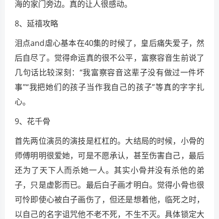
海的家门旁边。真的让人很感动。
8、延禧攻略
泪点and虐心基本在40集的时候了，皇后痛失爱子，然
后自尽了。觉得命运真的很不公平，富察容音生前说了
几句话比较深刻：“我富察容音这辈子没有做过一件坏
事”“我把她们的孩子当作我自己的孩子”等真的字字扎
心。
9、花千骨
首先两位演员的演技是杠杠的。大结局的时候，小骨的
师傅明明很爱她，可是不愿承认，甚至伤害自己，最后
还为了天下人而杀她一人。其实小骨并没有杀他的弟
子，只是虚影而已。最后白子画才明白。觉得小骨也很
可怜即使心被白子画伤了，但还是想着他，临死之时，
以自己的名字诅咒他不老不死，不生不灭。具体锁定大