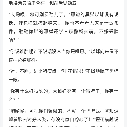
地将两只前爪合在一起前后晃动着。
“哎哟喂，您可别费劲儿了。”那边的黑猫煤球没有说
话，狸花猫就搭起腔来：“你也不看看人家是什么条
件，瞅瞅你胖的那样还学人家撒娇卖萌，不嫌丢脸
呐？”
“你说谁胖呢？不说话没人当你是哑巴。”煤球向来看不
惯狸花猫那样。
“对，不胖，是比猪瘦点。”狸花猫很是不屑地睨了黑猫
一眼。
“你有什么好得瑟的，大橘好歹有一个吊牌了，你有什
么？”
“哟哟哟，可把你们骄傲的，不就一个牌牌么。就知道
觍着脸去讨好人类，有没有点自尊心了！”狸花猫越说