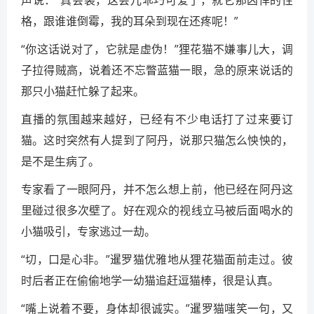
声说：“真会装，这会儿乖巧可爱了，就它那凶悍的性
格，跟谁谁倒霉，我的耳朵到现在还疼呢！”
“你这话说对了，它就是虚伪！”狸花猫不嫌事儿大，调
子拉得贼高，说着还不忘瞥蓝猫一眼，急的原来说话的
那只小猫赶忙躲了起来。
直播的氛围越来越好，已经有不少电话打了过来要订
猫。这时突然有人提到了阿丹，说那只猫怎么怏怏的，
是不是生病了。
专家看了一眼阿丹，并不怎么想上前，他已经在阿丹这
里碰过很多次壁了。好在观众的视线立马被后面喝水的
小猫吸引，专家逃过一劫。
“切，口是心非。”暹罗猫优雅地从狸花猫面前走过。彼
时后者正在偷偷地学一幼猫追赶逗猫棒，很是认真。
“嘴上说着不要，身体却很诚实。”暹罗猫嗤笑一句，又