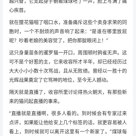
越兴奋，它支起身子朝着煤球呸了一声，脸上写满了痛
心疾首。
就在狸花猫咽了咽口水，准备痛斥这些个卖身求荣的同
胞时，一个不耐烦的声音响了起来：“是谁在哪里放屁
呢？吵着老娘的美容觉了，把你那腚眼闭上！”
这只身量苗条的暹罗猫一开口，周围顿时鸦雀无声。这
可不是个好惹的主，它来收容所才半年，却已经经历过
大大小小小数十次骂战，且从无败绩。曾经以一胜十的
光辉战果奠定了它骂神的地位，至今无人撼动。
隔天就是直播了，收容所里讨论得热火朝天，有那些新
来的猫问起直播的事来。
“直播就是直播啊，很多人看的。到时候会有专家过来
点评，如果能让他给安上几个标签的话，就更容易被人
看上，到时候就可以离开这里有一个新家了。”煤球每