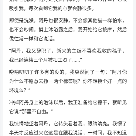
吸引我，每次看到它我的心就会静很多。
即使是洗澡，阿丹也很安静，不会像其他猫一样怕水，
也不会吵闹。摸上沐浴露之后，我开始给它按摩，然后
像往常一样和它说话。
“阿丹，我又辞职了，新来的主编不喜欢我收的稿子，
我已经连续三个月被扣工资了……”
唠唠叨叨了许多有的没的，我突然问了一句：“阿丹你
为什么不愿意去挣一两个标签呢？你不想换个好一点的
环境么？”
冲掉阿丹身上的泡沫以后，我正准备给它擦干，就听见
它说:“那里不自由。”
我惊愕地望着阿丹，它转头看着我，眼睛清亮。我愣了
半天才反应过来它这是在跟我说话，一时间，我不知道