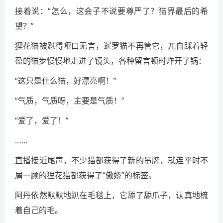
接着说：“怎么，这会子不说要尊严了？猫界最后的希
望？”
狸花猫被怼得哑口无言，暹罗猫不再管它，兀自踩着轻
盈的猫步慢慢地走进了镜头，各种留言顿时炸开了锅：
“这只是什么猫，好漂亮啊！”
“气质，气质呀，主要是气质！”
“爱了，爱了！”
……
直播接近尾声，不少猫都获得了新的吊牌，就连平时不
屑一顾的狸花猫都获得了“傲娇”的标签。
阿丹依然默默地趴在毛毯上，它舔了舔爪子，认真地梳
着自己的毛。