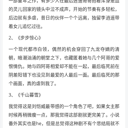
一部童年之作，有多少人在最后逍遥哥哥抱着浑身是血
的灵儿回家的镜头中泣不成声，开始的节奏有多轻松，
后边就有多虐，昔日的伙伴一个个远离，独留李逍遥带
着女儿追忆过往。
2、《步步惊心》
一个现代都市白领，偶然的机会穿回了九龙夺嫡的清
朝，暗潮汹涌的朝堂之下，也藏匿着她与几个阿哥的爱
恨情仇。她与四阿哥相爱却不能在一起，最后临死前在
阴差阳错下也没见到最爱的人最后一面。最后临死的那
个画面，真的虐到我了。
3、《千山暮雪》
我觉得这是刘恺威最带感的一个角色了吧，如果女主那
时候再稍微瘦一点，那我觉得这部剧就更完美了。小说
番外其实也是he，但是总觉得这种剧不有个悲结局就不