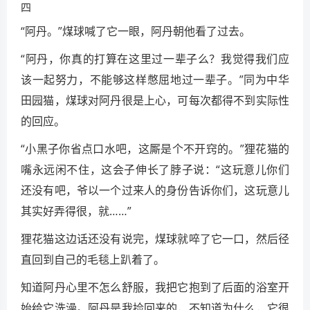
四
“阿丹。”煤球喊了它一眼，阿丹朝他看了过去。
“阿丹，你真的打算在这里过一辈子么？我觉得我们应
该一起努力，不能够这样憋屈地过一辈子。”同为中华
田园猫，煤球对阿丹很是上心，可每次都得不到实际性
的回应。
“小黑子你省点口水吧，这厮是个不开窍的。”狸花猫的
嘴永远闲不住，这会子伸长了脖子说：“这玩意儿你们
还没有吧，爷以一个过来人的身份告诉你们，这玩意儿
其实好弄得很，就……”
狸花猫这边话还没有说完，煤球就啐了它一口，然后径
直回到自己的毛毯上趴着了。
知道阿丹心里不怎么舒服，我把它抱到了后面的浴室开
始给它洗澡。阿丹是我捡回来的，不知道为什么，它很