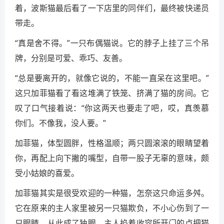
着，波斯猫最后看了一下店里的同伴们，最终被快递员
带走。
“真是舍不得。”一只布偶猫说。它的脖子上挂了三个吊
牌，分别是可爱、乖巧、友善。
“总是要离开的，就像它说的，不能一直呆在这里吧。”
这只加菲猫看了看这堆满了铁笼、挤满了猫的房间。它
叹了口气接着说：“你这两天也要走了吧，哎，真羡慕
你们。不像我，没人要。”
加菲猫，体型圆胖，性格温顺；两只圆滚滚的眼睛望着
你，再配上向下撇的嘴型，自带一股子无辜的意味，颇
受小姑娘的喜爱。
加菲猫其实是很受欢迎的一种猫，怎奈这只命运多舛。
它在原来的主人家里被另一只猫欺负，不小心伤到了一
只眼睛，从此成了独眼。主人掐着收容所开门的点把猫