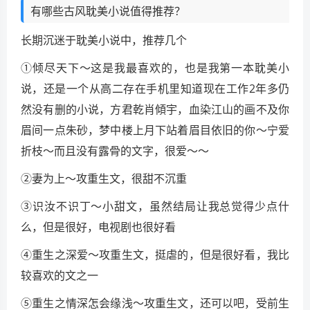
有哪些古风耽美小说值得推荐？
长期沉迷于耽美小说中，推荐几个
①倾尽天下～这是我最喜欢的，也是我第一本耽美小
说，还是一个从高二存在手机里知道现在工作2年多仍
然没有删的小说，方君乾肖傾宇，血染江山的画不及你
眉间一点朱砂，梦中楼上月下站着眉目依旧的你～宁爱
折枝～而且没有露骨的文字，很爱～～
②妻为上～攻重生文，很甜不沉重
③识汝不识丁～小甜文，虽然结局让我总觉得少点什
么，但是很好，电视剧也很好看
④重生之深爱～攻重生文，挺虐的，但是很好看，我比
较喜欢的文之一
⑤重生之情深怎会缘浅～攻重生文，还可以吧，受前生