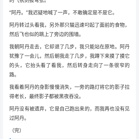
的气氛剑拔弩张。
“阿丹。”我迟疑地喊了一声，不敢确定是不是它。
阿丹转过头看我，另外那只猫迅速叼起了面前的食物，
然后飞也似的跳上了旁边的围墙。
我朝阿丹走去，它却退了几步，我只能站在原地。阿丹
犹豫了一会儿，然后朝我走了几步，我蹲下来摸了摸它
的头，它抬头看了看我，然后转身走向了一条很窄的
路。
我看着阿丹的身影慢慢消失，一旁的路灯将它的影子拉
得老长，最终影子都被黑夜吞没。
阿丹没有被遗弃，它是自己跑出来的，而我再也没有见
过阿丹。
（完）