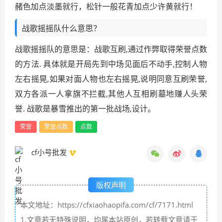
赭色加点淡墨就行，松针一般花青加点少许黄就行！
战歌摇摇队什么意思？
战歌摇摇队的意思是：战歌互刷,通过作弊取得荣誉点数
的方法. 具体就是开局先到中场见面后不动手,控制人物
左右摇晃,如果对面人物也左右摇晃,说明同意互刷荣誉,
双方各派一人拿旗不拦截,其他人互相刷墓地赚人头荣
誉. 战歌是暴雪推出的第一批战场,设计。
荣誉
荣誉点数
点数
cf小号批发
版权声明
本文地址：https://cfxiaohaopifa.com/cf/7171.html
1.文章若无特殊说明，均属本站原创，若转载文章请于