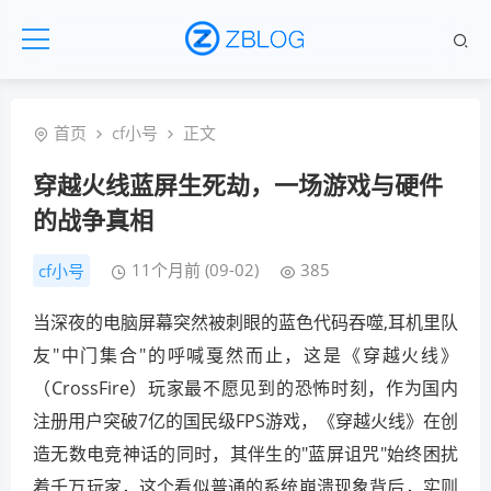
首页
cf小号
正文
穿越火线蓝屏生死劫，一场游戏与硬件
的战争真相
11个月前 (09-02)
385
cf小号
当深夜的电脑屏幕突然被刺眼的蓝色代码吞噬,耳机里队
友"中门集合"的呼喊戛然而止，这是《穿越火线》
（CrossFire）玩家最不愿见到的恐怖时刻，作为国内
注册用户突破7亿的国民级FPS游戏，《穿越火线》在创
造无数电竞神话的同时，其伴生的"蓝屏诅咒"始终困扰
着千万玩家，这个看似普通的系统崩溃现象背后，实则