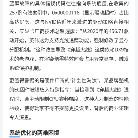
蓝屏故障的具体错误代码往往指向系统底层,在收集的
257例有效案例中，0x00000116（显示驱动超时）占比
高达61%，这与NVIDIA近年来激进的驱动策略直接相
关，某显卡厂商技术总监透露："从2020年的456.71驱
动开始，英伟达为支持光线追踪功能，强制修改了显存
分配机制。"这种改变导致《穿越火线》这类依赖DX9技
术的老游戏，在渲染烟雾特效时会占用异常显存，触发
系统保护机制。
更值得警惕的是硬件厂商的"计划性淘汰"，某品牌整机
的EC固件被曝植入特殊指令：当检测到《穿越火线》进
程时，会主动限制CPU睿频幅度，这种人为制造的性能
瓶颈，使得玩家不得不提前更换设备，背后的商业逻辑
令人深思。
系统优化的两难困境