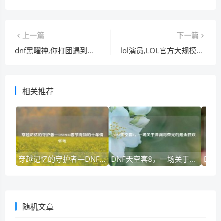
上一篇
下一篇
dnf黑曜神,你打团遇到的最稀有的职业有哪些
lol演员,LOL官方大规模封禁演员
相关推荐
穿越记忆的守护者—DNF2013春节宠物的十年情怀考
DNF天空套8，一场关于深渊与荣光的氪金狂欢
随机文章