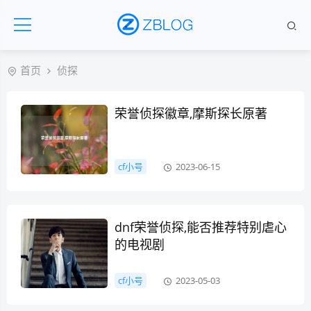
首页
侦探
荣誉侦探徽章,摩斯探长原著
cf小号
2023-06-15
dnf荣誉侦探,能否推荐特别虐心
的电视剧
cf小号
2023-05-03