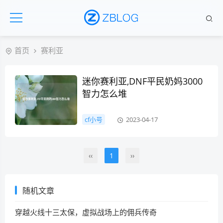
首页
赛利亚
迷你赛利亚,DNF平民奶妈3000
智力怎么堆
cf小号
2023-04-17
‹‹
1
››
随机文章
穿越火线十三太保，虚拟战场上的佣兵传奇