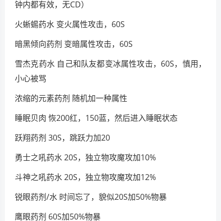
钟内都有效，无CD）
火蜥蜴药水 变火属性攻击，60S
暗黑倾向药剂 变暗属性攻击，60S
雪杰克药水 自己和队友都变冰属性攻击，60S，慎用，
小心被骂
浓缩的元素药剂 随机加一种属性
睡眠贝肉 恢200红，150蓝，然后进入睡眠状态
跃翔药剂 30S，跳跃力加20
勇士之吼药水 20S，独立物攻魔攻加10%
斗神之吼药水 20S，独立物攻魔攻加12%
锐眼药剂/水 时间忘了，貌似20S加50%物暴
鹰眼药剂 60S加50%物暴