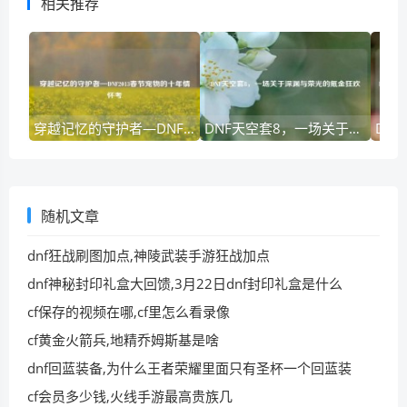
相关推荐
穿越记忆的守护者—DNF2013春节宠物的十年情怀考
DNF天空套8，一场关于深渊与荣光的氪金狂欢
随机文章
dnf狂战刷图加点,神陵武装手游狂战加点
dnf神秘封印礼盒大回馈,3月22日dnf封印礼盒是什么
cf保存的视频在哪,cf里怎么看录像
cf黄金火箭兵,地精乔姆斯基是啥
dnf回蓝装备,为什么王者荣耀里面只有圣杯一个回蓝装
cf会员多少钱,火线手游最高贵族几