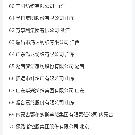
60 三阳纺织有限公司 山东
61 孚日集团股份有限公司 山东
62 万事利集团有限公司 浙江
63 瑞昌市鸿达纺织有限公司 江西
64 广东溢达纺织有限公司 广东
65 湖南梦洁家纺股份有限公司 湖南
66 招远市针织厂有限公司 山东
67 山东华兴纺织集团有限公司 山东
68 烟台氨纶股份有限公司 山东
69 内蒙古鄂尔多斯羊绒集团有限责任公司 内蒙古
70 探路者控股集团股份有限公司 北京