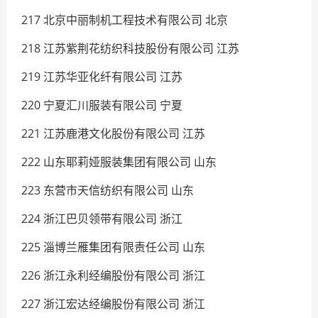
217 北京中丽制机工程技术有限公司 北京
218 江苏紫荆花纺织科技股份有限公司 江苏
219 江苏华亚化纤有限公司 江苏
220 宁夏汇川服装有限公司 宁夏
221 江苏鹿港文化股份有限公司 江苏
222 山东耶莉娅服装集团有限公司 山东
223 东营市天信纺织有限公司 山东
224 浙江巴贝领带有限公司 浙江
225 淄博兰雁集团有限责任公司 山东
226 浙江永利经编股份有限公司 浙江
227 浙江宏达经编股份有限公司 浙江