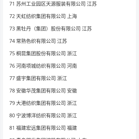
71 苏州工业园区天源服装有限公司 江苏
72 天虹纺织集团有限公司 上海
73 黑牡丹（集团）股份有限公司 江苏
74 常熟色织有限公司 江苏
75 桐昆集团股份有限公司 浙江
76 河南项城纺织有限公司 河南
77 盛宇集团有限公司 浙江
78 安徽华茂集团有限公司 安徽
79 大港纺织集团有限公司 浙江
80 宁波博洋纺织有限公司 浙江
81 福建宏远集团有限公司 福建