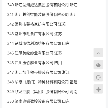
340 浙江湖州威达集团股份有限公司 浙江
341 浙江越剑智能装备股份有限公司 浙江
342 常熟市馨格家纺有限公司 江苏
343 常州市毛条厂有限公司 江苏
344 诸城市德利源纺织有限公司 山东
345 江阴美纶纱业有限公司 江苏
346 四川玉竹麻业有限公司 四川
347 浙江加佳领带服装有限公司 浙江
348 华懋（厦门）特种材料有限公司 福建
349 欣龙控股（集团）股份有限公司 海南
350 济南奥镭数控设备有限公司 山东