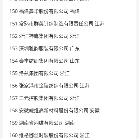
150 福建鑫华股份有限公司 福建
151 常熟市群英针织制造有限责任公司 江苏
152 浙江神鹰集团有限公司 浙江
153 深圳雅韵服装有限公司 广东
154 泰丰纺织集团有限公司 山东
155 洛兹集团有限公司 浙江
156 张家港市金陵纺织有限公司 江苏
157 三元控股集团有限公司 浙江
158 安徽皖维高新材料股份有限公司 安徽
159 湖南省湘维有限公司 湖南
160 维格娜丝时装股份有限公司 浙江