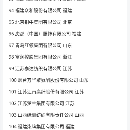
94 福建众和股份有限公司 福建
95 北京铜牛集团有限公司 北京
96 虎都（中国）服饰有限公司 福建
97 青岛红领集团有限公司 山东
98 富润控股集团有限公司 浙江
99 江苏泰达纺织有限公司 江苏
100 烟台万华聚氨酯股份有限公司 山东
101 江苏江南高纤股份有限公司 江苏
102 江苏梦兰集团有限公司 江苏
103 山西绿洲纺织有限责任公司 山西
104 福建柒牌集团有限公司 福建