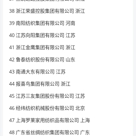
38 浙江荣盛控股集团有限公司 浙江
39 南阳纺织集团有限公司 河南
40 江苏向阳集团有限公司 江苏
41 浙江金鹰集团有限公司 浙江
42 鲁泰纺织股份有限公司 山东
43 南通大东有限公司 江苏
44 报喜鸟集团有限公司 浙江
45 江苏三友集团股份有限公司 江苏
46 经纬纺织机械股份有限公司 北京
47 上海罗莱家用纺织品有限公司 上海
48 广东省丝绸纺织集团有限公司 广东