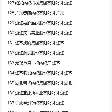
127 绍兴纺织机械集团有限公司 浙江
128 广东春燕纺织有限公司 广东
129 浙江嘉欣丝绸股份有限公司 浙江
130 浙江天马实业股份有限公司 浙江
131 江苏虎豹集团有限公司 江苏
132 浙江航民股份有限公司 浙江
133 无锡市第一棉纺织厂 江苏
134 江苏联发纺织股份有限公司 江苏
135 湖北精华纺织集团有限公司 湖北
136 浙江宝娜斯袜业有限公司 浙江
137 宁波申洲针织有限公司 浙江