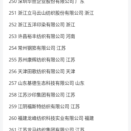
250 深圳华丝企业股份有限公司 广东
251 浙江立马云山纺织股份有限公司 浙江
252 浙江五洋印染有限公司 浙江
253 许昌裕丰纺织有限公司 河南
254 常州钢筘有限公司 江苏
255 苏州康辉纺织有限公司 江苏
256 天津田歌纺织有限公司 天津
257 山东基德生态科技有限公司 山东
258 江苏沙印集团有限公司 江苏
259 江阴福斯特纺织有限公司 江苏
260 福建龙峰纺织科技实业有限公司 福建
261 江苏龙马纺织集团有限公司 江苏