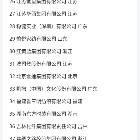
26 江苏堂皇集团有限公司 江苏
27 江苏华西集团有限公司 江苏
28 稳健实业（深圳）有限公司 广东
29 愉悦家纺有限公司 山东
30 红黄蓝集团有限公司 浙江
31 波司登股份有限公司 江苏
32 北京雪莲集团有限公司 北京
33 凯撒（中国）文化股份有限公司 广东
34 福建省三明纺织有限公司 福建
35 湖南东方时装有限公司 湖南
36 吉林化纤集团有限责任公司 吉林
37 丝绸之路控股集团有限公司 浙江