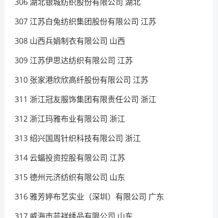
306 湖北银城纺织股份有限公司 湖北
307 江苏白兔纺织集团股份有限公司 江苏
308 山西兵娟制衣有限公司 山西
309 江苏伊思达纺织有限公司 江苏
310 张家港欣欣高纤股份有限公司 江苏
311 浙江冠友服饰集团有限责任公司 浙江
312 浙江玛雅布业有限公司 浙江
313 绍兴国周针织科技有限公司 浙江
314 云蝠投资控股有限公司 江苏
315 德州元济纺织有限公司 山东
316 雅芳婷布艺实业（深圳）有限公司 广东
317 威海市芸祥绣品有限公司 山东