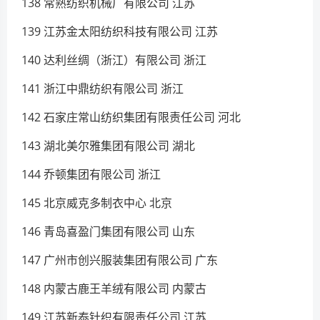
138 常熟纺织机械厂有限公司 江苏
139 江苏金太阳纺织科技有限公司 江苏
140 达利丝绸（浙江）有限公司 浙江
141 浙江中鼎纺织有限公司 浙江
142 石家庄常山纺织集团有限责任公司 河北
143 湖北美尔雅集团有限公司 湖北
144 乔顿集团有限公司 浙江
145 北京威克多制衣中心 北京
146 青岛喜盈门集团有限公司 山东
147 广州市创兴服装集团有限公司 广东
148 内蒙古鹿王羊绒有限公司 内蒙古
149 江苏新泰针织有限责任公司 江苏