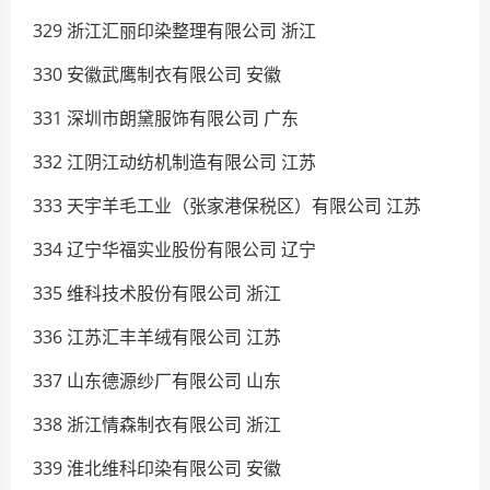
329 浙江汇丽印染整理有限公司 浙江
330 安徽武鹰制衣有限公司 安徽
331 深圳市朗黛服饰有限公司 广东
332 江阴江动纺机制造有限公司 江苏
333 天宇羊毛工业（张家港保税区）有限公司 江苏
334 辽宁华福实业股份有限公司 辽宁
335 维科技术股份有限公司 浙江
336 江苏汇丰羊绒有限公司 江苏
337 山东德源纱厂有限公司 山东
338 浙江情森制衣有限公司 浙江
339 淮北维科印染有限公司 安徽