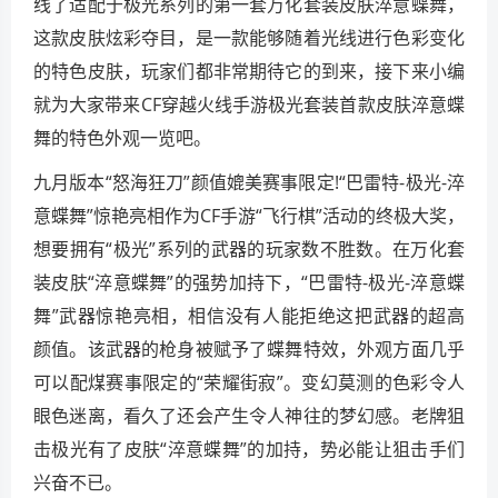
线了适配于极光系列的第一套万化套装皮肤淬意蝶舞，
这款皮肤炫彩夺目，是一款能够随着光线进行色彩变化
的特色皮肤，玩家们都非常期待它的到来，接下来小编
就为大家带来CF穿越火线手游极光套装首款皮肤淬意蝶
舞的特色外观一览吧。
九月版本“怒海狂刀”颜值媲美赛事限定!“巴雷特-极光-淬
意蝶舞”惊艳亮相作为CF手游“飞行棋”活动的终极大奖，
想要拥有“极光”系列的武器的玩家数不胜数。在万化套
装皮肤“淬意蝶舞”的强势加持下，“巴雷特-极光-淬意蝶
舞”武器惊艳亮相，相信没有人能拒绝这把武器的超高
颜值。该武器的枪身被赋予了蝶舞特效，外观方面几乎
可以配煤赛事限定的“荣耀街寂”。变幻莫测的色彩令人
眼色迷离，看久了还会产生令人神往的梦幻感。老牌狙
击极光有了皮肤“淬意蝶舞”的加持，势必能让狙击手们
兴奋不已。