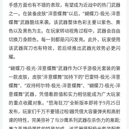
手感方面也有不错的表现，有望成为近战中的热门武器
之一。在装备皮肤“淬意蝶舞”以后，“蝴蝶刀-极光-淬意
蝶舞”武器酷炫来袭。该武器整体色彩主要以紫色、黄
色以及黑色为主。在玩家转动视角过程中，武器会自由
切换刀身颜色，每一刻都是闪闪发亮。此外，玩家使用
该武器挥刀也有特效，若后续推出武器光效势必更闪
耀。
“蝴蝶刀-极光-淬意蝶舞”武器作为CF手游极光套装的第
一款皮肤，皮肤“淬意蝶舞”加持下的“巴雷特-极光-淬意
蝶舞”、“双持柯尔特-极光-淬意蝶舞”、“蝴蝶刀-极光-淬
意蝶舞”武器，凭借着颜值和实力相信能成为广大玩家
的重点收藏对象。“怒海狂刀”全新版本即将于9月25日
发布，玩家们千万不要错过啦!器凭借大容量弹夹和高射
速的特性，完美弥补了与沙鹰系列武器在杀伤力的差距;
兼之英雄级属性的特殊加成，该武器搭配极光套装配套