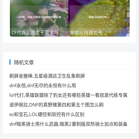
CF代练，游走于需求与风险的灰色江湖
穿越火线排位号
异性
随机文章
刷屏金箍棒,五星级酒店卫生乱象刷屏
dnf永恒,dnf无尽的永恒有什么用
lol代打,英雄联盟除了豹女还有哪些英雄一看就是代练专属
诺伊佩拉,DNF的真野猪第四和第五个图怎么刷
ez和宝石,LOL硬控和软控有什么区别
dnf暗黑骑士用什么武器,暗黑2重制版双热骑士加点和装备