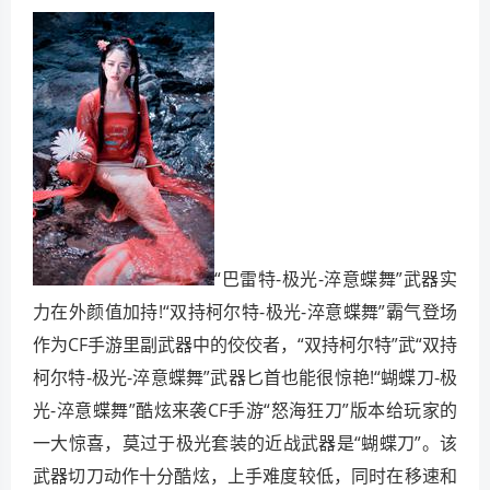
“巴雷特-极光-淬意蝶舞”武器实
力在外颜值加持!“双持柯尔特-极光-淬意蝶舞”霸气登场
作为CF手游里副武器中的佼佼者，“双持柯尔特”武“双持
柯尔特-极光-淬意蝶舞”武器匕首也能很惊艳!“蝴蝶刀-极
光-淬意蝶舞”酷炫来袭CF手游“怒海狂刀”版本给玩家的
一大惊喜，莫过于极光套装的近战武器是“蝴蝶刀”。该
武器切刀动作十分酷炫，上手难度较低，同时在移速和