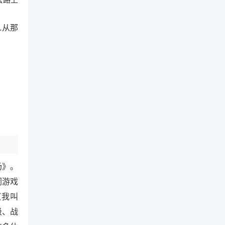
…从那
场》。
闲游戏
《我叫
级、战