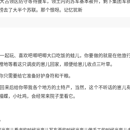
大占领区防守等待援军，领土内的苏军基本被歼，剩下集团军
捞去了大半个苏联。那个恨呀。记忆犹新
一起玩、喜欢吧唧吧唧大口吃饭的蛙儿，你要做的就是在他旅
噔地等着这只调皮的崽儿回家，顺便给崽儿收点三叶草。
你只需要给它准备好护身符和干粮。
回来后给你带我各个地方的土特产，当然，这个不听话的崽儿
福蝶，小吐鸡，会经常来院子里看它。
。
候当崽儿看书的时候当崽儿写东西的时候当崽儿做手工的时候当崽儿