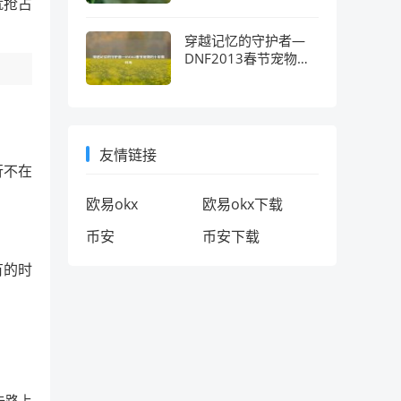
就抢占
穿越记忆的守护者—
DNF2013春节宠物的
十年情怀考
友情链接
行不在
欧易okx
欧易okx下载
币安
币安下载
有的时
去路上