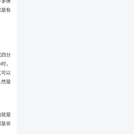
许多休
就是有
就四分
小时，
式可以
虽然是
的就是
都是非