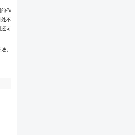
同的作
用处不
们还可
玩法，