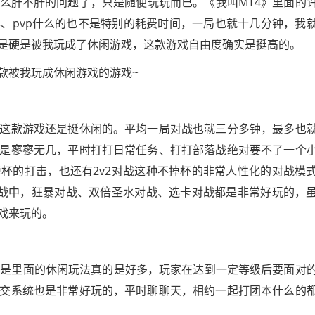
么肝不肝的问题了，只是随便玩玩而已。《我叫MT4》里面的
、pvp什么的也不是特别的耗费时间，一局也就十几分钟，我
但是硬是被我玩成了休闲游戏，这款游戏自由度确实是挺高的。
款被我玩成休闲游戏的游戏~
这款游戏还是挺休闲的。平均一局对战也就三分多钟，最多也
是寥寥无几，平时打打日常任务、打打部落战绝对要不了一个
杯的打击，也还有2v2对战这种不掉杯的非常人性化的对战模
落战中，狂暴对战、双倍圣水对战、选卡对战都是非常好玩的，
戏来玩的。
，但是里面的休闲玩法真的是好多，玩家在达到一定等级后要面对
交系统也是非常好玩的，平时聊聊天，相约一起打团本什么的