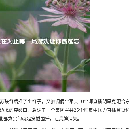
苏联背后插了个钉子，又抽调俩个军共10个师直插明思克配合
边境的突破口，后调了一个集团军共25个师集中兵力直插莫斯
北部剩余的就是穿插围歼，让兵牌消失。