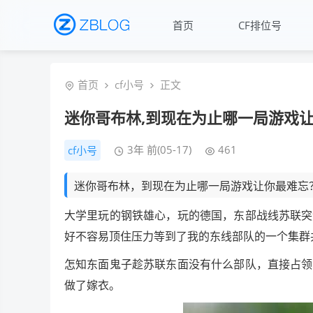
首页
CF排位号
首页
cf小号
正文
迷你哥布林,到现在为止哪一局游戏
3年 前(05-17)
461
cf小号
迷你哥布林，到现在为止哪一局游戏让你最难忘
大学里玩的钢铁雄心，玩的德国，东部战线苏联突
好不容易顶住压力等到了我的东线部队的一个集群
怎知东面鬼子趁苏联东面没有什么部队，直接占领
做了嫁衣。