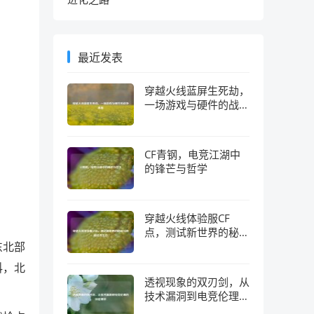
最近发表
穿越火线蓝屏生死劫，
一场游戏与硬件的战争
真相
CF青钢，电竞江湖中
的锋芒与哲学
穿越火线体验服CF
点，测试新世界的秘钥
东北部
与隐藏经济生态
科，北
透视现象的双刃剑，从
技术漏洞到电竞伦理的
深层博弈