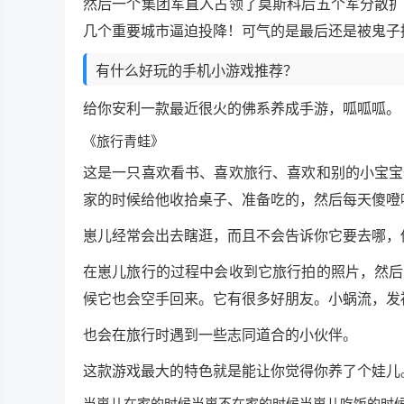
然后一个集团军直入占领了莫斯科后五个军分散扩
几个重要城市逼迫投降！可气的是最后还是被鬼子
有什么好玩的手机小游戏推荐？
给你安利一款最近很火的佛系养成手游，呱呱呱。
《旅行青蛙》
这是一只喜欢看书、喜欢旅行、喜欢和别的小宝宝
家的时候给他收拾桌子、准备吃的，然后每天傻噔
崽儿经常会出去瞎逛，而且不会告诉你它要去哪，
在崽儿旅行的过程中会收到它旅行拍的照片，然后
候它也会空手回来。它有很多好朋友。小蜗流，发
也会在旅行时遇到一些志同道合的小伙伴。
这款游戏最大的特色就是能让你觉得你养了个娃儿
当崽儿在家的时候当崽不在家的时候当崽儿吃饭的时