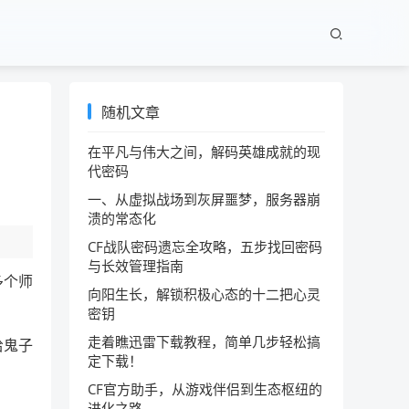
随机文章
在平凡与伟大之间，解码英雄成就的现
代密码
一、从虚拟战场到灰屏噩梦，服务器崩
溃的常态化
CF战队密码遗忘全攻略，五步找回密码
与长效管理指南
多个师
向阳生长，解锁积极心态的十二把心灵
密钥
走着瞧迅雷下载教程，简单几步轻松搞
给鬼子
定下载！
CF官方助手，从游戏伴侣到生态枢纽的
进化之路