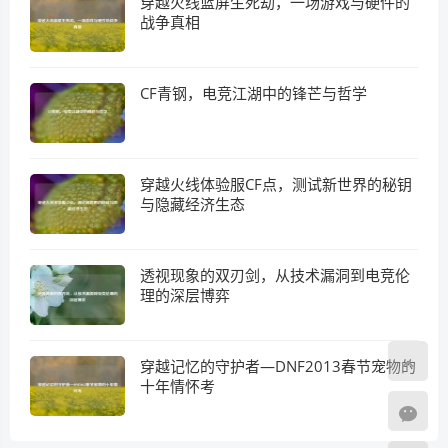
穿越火线蓝屏生死劫，一场游戏与硬件的
战争真相
CF青钢，电竞江湖中的锋芒与哲学
穿越火线体验服CF点，测试新世界的秘钥
与隐藏经济生态
透视现象的双刃剑，从技术漏洞到电竞伦
理的深层博弈
穿越记忆的守护者—DNF2013春节宠物的
十年情怀考