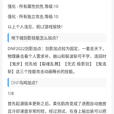
强化 - 所有属性抗性,等级:10
强化 - 所有独立攻击,等级:10
以上个人浅见，祝LZ游戏愉快！
地下城剑影技能怎么加点？
DNF2022剑影加点：剑影加点较为固定，一套走天下，
物理暴击看个人需求补，崩山和裂波斩可不学，连招时
【鬼步】优先给【裂魂乱舞】【无式·极影剑】【鬼连
斩】这三个技能攻击动画略长的技能。
DNF乌鸡加点？
1/8
首先起源版本更新之后，柔化肌肉变成了进图自动施放
且冷却速度非常的短，经过测试，在身上输出装可以把